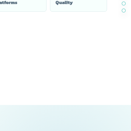
atforms
Quality