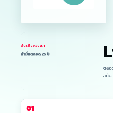
อนาคตสุข
กว่า
L
พันธกิจของเรา
MP Group เชื่อมการตรวจวินิจฉัย โซลูชันทางการ
คำมั่นตลอด 25 ปี
สร้างผลลัพธ์ที่ดีขึ้นให้ผู้คนและองค์กรสุขภาพ
ตลอด
ดูโซลูชัน
ปรึกษาทีมงาน
สนับ
25
3
01
ประสบการณ์ด้านสุขภาพ
3 แพลตฟอร์ม: โ